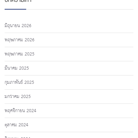
บทความเก่า
มิถุนายน 2026
พฤษภาคม 2026
พฤษภาคม 2025
มีนาคม 2025
กุมภาพันธ์ 2025
มกราคม 2025
พฤศจิกายน 2024
ตุลาคม 2024