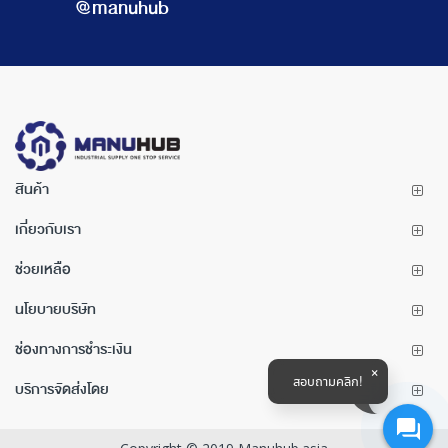
@manuhub
สินค้า
เกี่ยวกับเรา
ช่วยเหลือ
นโยบายบริษัท
ช่องทางการชำระเงิน
สอบถามคลิก!
บริการจัดส่งโดย