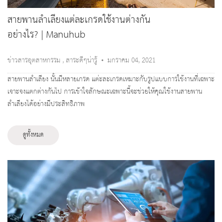
สายพานลำเลียงแต่ละเกรดใช้งานต่างกัน
อย่างไร? | Manuhub
ข่าวสารอุตสาหกรรม
,
สาระดีๆน่ารู้
มกราคม 04, 2021
สายพานลำเลียง นั้นมีหลายเกรด แต่ะละเกรดเหมาะกับรูปแบบการใช้งานที่เฉพาะ
เจาะจงแตกต่างกันไป การเข้าใจลักษณะเฉพาะนี้จะช่วยให้คุณใช้งานสายพาน
ลำเลียงได้อย่างมีประสิทธิภาพ
ดูทั้งหมด