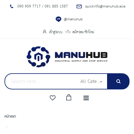
090 959 7717 / 091 885 1587
quickinfo@manuhub.asia
@manuhub
เข้าสู่ระบบ
สมัครสมาชิกใหม่
All Categories
หน้าแรก