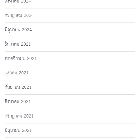
สิงหาคม 2024
กรกฎาคม 2024
มิถุนายน 2024
ธันวาคม 2021
พฤศจิกายน 2021
ตุลาคม 2021
กันยายน 2021
สิงหาคม 2021
กรกฎาคม 2021
มิถุนายน 2021