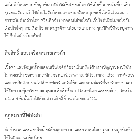
แต่ไม่จำกัดเฉพาะ ข้อผูกพันการชำระเงิน) ของกิจการที่เกิดขึ้นก่อนวันที่ยกเลิก
คุณยอมรับว่าเว็บไซต์จะไม่รับผิดชอบต่อคุณหรือต่อบุคคลอื่นใดที่เป็นผลมาจาก
การระงับดังกล่าวใดๆ หรือเลิกจ้าง หากคุณไม่พอใจกับเว็บไซต์หรือไม่พอใจกับ
เงื่อนไขใดๆ ตามเงื่อนไข และกฎกติกา นโยบาย แนวทาง คุณมีสิทธิ์ที่จะหยุดการ
ใช้เว็บไซต์เราโดยทันที
ลิขสิทธิ์ และเครื่องหมายการค้า
เนื้อหา และข้อมูลทั้งหมดบนเว็บไซด์ต์ถือว่าเป็นทรัพย์สินทางปัญญาของบริษัท
ไม่ว่าจะเป็น ข้อความกราฟิก, ซอฟแวร์, ภาพถ่าย, วิดีโอ, เพลง, เสียง, การคัดสรร
และการจัดเรียง รวมไปถึงซอฟแวร์ ซอร์สโค้ด และซอฟต์แวร์ที่รองรับต่างๆ และ
ได้รับความคุ้มครองตามกฎหมายลิขสิทธิ์ของประเทศไทย และอนุสัญญาระหว่าง
ประเทศ ดังนั้นเว็บไซต์ขอสงวนสิทธิ์ทั้งหมดโดยชอบธรรม
กฎหมายที่ใช้บังคับ
ข้อกำหนด และเงื่อนไขนี้ จะต้องถูกตีความ และควบคุมโดยกฎหมายที่ถูกบังคับ