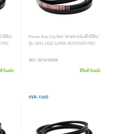
กมีฟัน)
Power Ace Cog Belt (สายพานร่องลึกมีฟัน)
R PRO
รุ่น 15NX 1524 SUPER XE-POWER PRO
SKU:
0216-5VX09
นค้าในคลัง
มีสินค้าในคลัง
5VX-1320