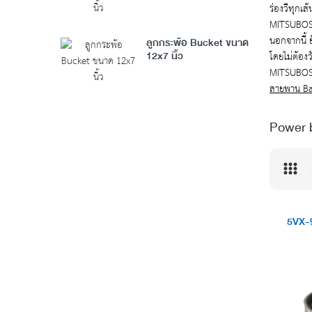
ร่องวีทุกเ
MITSUBOSHI
นอกจากนี้ 
ลูกกระพ้อ Bucket ขนาด
โดยไม่ต้อ
12x7 นิ้ว
MITSUBOSH
สายพาน B
Power b
5VX-