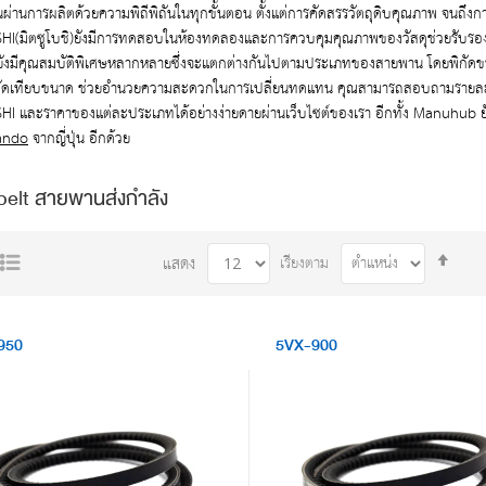
ส้นผ่านการผลิตด้วยความพิถีพิถันในทุกขั้นตอน ตั้งแต่การคัดสรรวัตถุดิบคุณภาพ จนถึง
(มิตซูโบชิ)ยังมีการทดสอบในห้องทดลองและการควบคุมคุณภาพของวัสดุช่วยรับรองว่า
ยังมีคุณสมบัติพิเศษหลากหลายซึ่งจะแตกต่างกันไปตามประเภทของสายพาน โดยพิกัดขนา
งวัดเทียบขนาด ช่วยอำนวยความสะดวกในการเปลี่ยนทดแทน คุณสามารถสอบถามรายละเอี
I และราคาของแต่ละประเภทได้อย่างง่ายดายผ่านเว็บไซต์ของเรา อีกทั้ง Manuhub 
ando
จากญี่ปุ่น อีกด้วย
elt สายพานส่งกำลัง
Set
เรียงตาม
แสดง
Desc
Dire
950
5VX-900