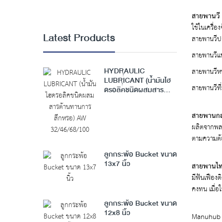
สายพานวี 
ใช้ในเครื่อ
สายพานวีป
Latest Products
สายพานวี
สายพานวีหน
HYDRAULIC
LUBRICANT (น้ำมันไฮ
สายพานวีท
ดรอลิคชนิดผสมสาร
ต้านทานการสึกหรอ) AW
32/46/68/100
สายพานกล
ผลิตจากพลา
ตามความต้
ลูกกระพ้อ Bucket ขนาด
สายพานไทม
13x7 นิ้ว
มีฟันเฟือง
คงทน เมื่อ
ลูกกระพ้อ Bucket ขนาด
12x8 นิ้ว
Manuhub จั