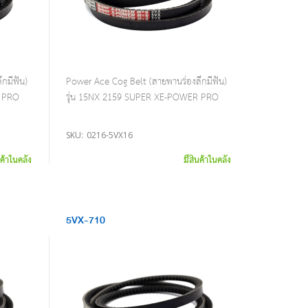
กมีฟัน)
Power Ace Cog Belt (สายพานร่องลึกมีฟัน)
R PRO
รุ่น 15NX 2159 SUPER XE-POWER PRO
SKU:
0216-5VX16
นค้าในคลัง
มีสินค้าในคลัง
5VX-710