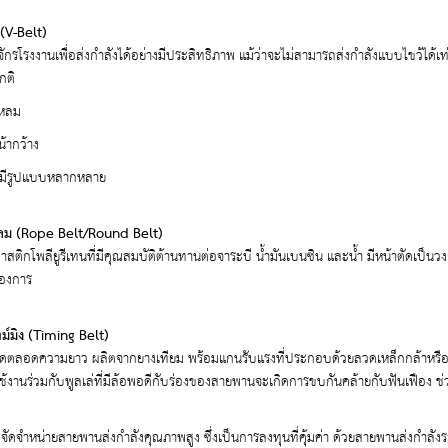
(V-Belt)
งจักรโรงงานเพื่อส่งกำลังได้อย่างมีประสิทธิภาพ แม้ว่าจะไม่สามารถส่งกำลังแบบไขว้ได้
กติ
แหลม
้ากว้าง
ี่มีรูปแบบหลากหลาย
ม (Rope Belt/Round Belt)
สติกโพลียูรีเทนที่มีคุณสมบัติต้านทานต่อจาระบี น้ำมันเบนซิน และน้ำ มีหน้าตัดเป็น
องการ
์มิง (Timing Belt)
ติดตลอดความยาว ผลิตจากยางเทียม พร้อมแกนรับแรงที่ประกอบด้วยลวดเหล็กกล้าหรือไ
ใช้งานร่วมกับพูลเล่ที่มีล้อพอดีกับร่องของสายพานจะเกิดการขบกันคล้ายกับฟันเฟือง 
ดจำหน่ายสายพานส่งกำลังคุณภาพสูง ซึ่งเป็นการลงทุนที่คุ้มค่า ด้วยสายพานส่งกำล