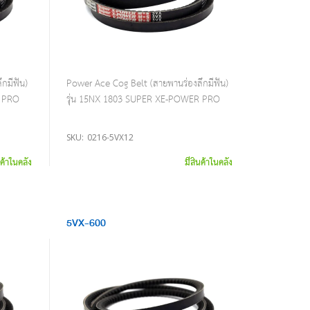
กมีฟัน)
Power Ace Cog Belt (สายพานร่องลึกมีฟัน)
R PRO
รุ่น 15NX 1803 SUPER XE-POWER PRO
SKU:
0216-5VX12
นค้าในคลัง
มีสินค้าในคลัง
5VX-600