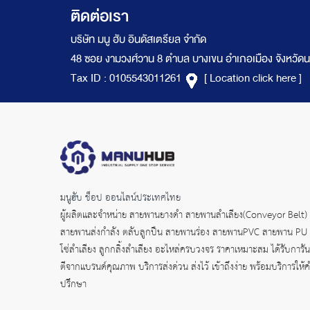
ติดต่อเรา
บริษัท มนู ฮับ อินดัสเตรียล จำกัด
48 ซอย งามวงศ์วาน 8 ตำบล บางเขน อำเภอเมือง จังหวัดน
Tax ID : 0105543011261
[ Location click here ]
มนูฮับ ช็อป ออนไลน์ประเทศไทย
ผู้ผลิตและจำหน่าย
สายพานยางดำ
สายพานลำเลียง(Conveyor Belt)
สายพานส่งกำลัง
ตลับลูกปืน สายพานร่อง สายพานPVC สายพาน PU
โซ่ลำเลียง ลูกกลิ้งลำเลียง อะไหล่ครบวงจร ราคาเหมาะสม ได้รับการัน
ตีจากแบรนด์คุณภาพ บริการส่งด่วน ส่งไว้ เข้าถึงง่าย พร้อมบริการให้
ปรึกษา