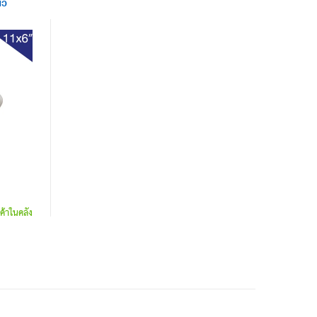
้ว
นค้าในคลัง