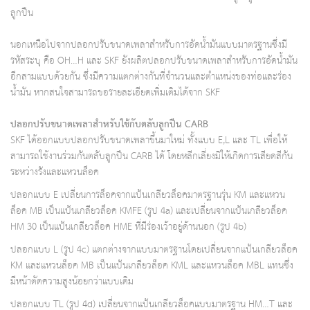
ลูกปืน
นอกเหนือไปจากปลอกปรับขนาดเพลาสำหรับการอัดน้ำมันแบบมาตรฐานซึ่งมี
รหัสระบุ คือ OH…H และ SKF ยังผลิตปลอกปรับขนาดเพลาสำหรับการอัดน้ำมัน
อีกสามแบบด้วยกัน ซึ่งมีความแตกต่างกันที่จำนวนและตำแหน่งของท่อและร่อง
น้ำมัน หากสนใจสามารถขอรายละเอียดเพิ่มเติมได้จาก SKF
ปลอกปรับขนาดเพลาสำหรับใช้กับตลับลูกปืน CARB
SKF ได้ออกแบบปลอกปรับขนาดเพลาขึ้นมาใหม่ ทั้งแบบ E,L และ TL เพื่อให้
สามารถใช้งานร่วมกันตลับลูกปืน CARB ได้ โดยหลีกเลี่ยงมิให้เกิดการเสียดสีกัน
ระหว่างรังและแหวนล็อค
ปลอกแบบ E เปลี่ยนการล็อคจากแป้นเกลียวล็อคมาตรฐานรุ่น KM และแหวน
ล็อค MB เป็นแป้นเกลียวล็อค KMFE (รูป 4a) และเปลี่ยนจากแป้นเกลียวล็อค
HM 30 เป็นแป้นเกลียวล็อค HME ที่มีร่องเว้าอยู่ด้านนอก (รูป 4b)
ปลอกแบบ L (รูป 4c) แตกต่างจากแบบมาตรฐานโดยเปลี่ยนจากแป้นเกลียวล็อค
KM และแหวนล็อค MB เป็นแป้นเกลียวล็อค KML และแหวนล็อค MBL แทนซึ่ง
มีหน้าตัดความสูงน้อยกว่าแบบเดิม
ปลอกแบบ TL (รูป 4d) เปลี่ยนจากแป้นเกลียวล็อคแบบมาตรฐาน HM…T และ