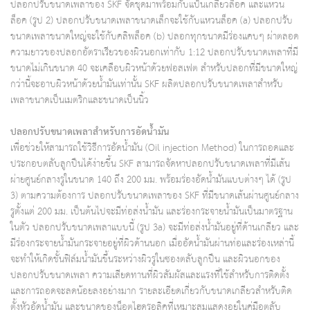
ปลอกปรับขนาดเพลาของ SKF จัดชุดมาพร้อมกับแป้นเกลียวล็อค และแหวน
ล็อค (รูป 2) ปลอกปรับขนาดเพลาขนาดเล็กจะใช้กับแหวนล็อค (a) ปลอกปรับ
ขนาดเพลาขนาดใหญ่จะใช้กับคลิพล็อค (b) ปลอกทุกขนาดมีร่องแคบๆ ผ่าตลอด
ความยาวของปลอกอัตราเรียวของผิวนอกเท่ากับ 1:12 ปลอกปรับขนาดเพลาที่มี
ขนาดไม่เกินขนาด 40 จะเคลือบผิวหน้าด้วยฟอสเฟต สำหรับปลอกที่มีขนาดใหญ่
กว่านี้จะอาบผิวหน้าด้วยน้ำมันเท่านั้น SKF ผลิตปลอกปรับขนาดเพลาสำหรับ
เพลาขนาดเป็นเมตริกและขนาดเป็นนิ้ว
ปลอกปรับขนาดเพลาสำหรับการอัดน้ำมัน
เพื่อช่วยให้สามารถใช้วิธีการอัดน้ำมัน (Oil injection Method) ในการถอดและ
ประกอบตลับลูกปืนได้ง่ายขึ้น SKF สามารถจัดหาปลอกปรับขนาดเพลาที่มีเส้น
ผ่ายศูนย์กลางรูในขนาด 140 ถึง 200 มม. พร้อมร่องอัดน้ำมันแบบต่างๆ ได้ (รูป
3) ตามความต้องการ ปลอกปรับขนาดเพลาของ SKF ที่มีขนาดเส้นผ่านศูนย์กลาง
รูตั้งแต่ 200 มม. เป็นต้นไปจะมีท่อส่งน้ำมัน และร่องกระจายน้ำมันเป็นมาตรฐาน
ในตัว ปลอกปรับขนาดเพลาแบบนี้ (รูป 3a) จะมีท่อส่งน้ำมันอยู่ที่ด้านเกลียว และ
มีร่องกระจายน้ำมันกระจายอยู่ที่ผิวด้านนอก เมื่ออัดน้ำมันผ่านท่อและร่องเหล่านี้
จะทำให้เกิดชั้นฟิล์มน้ำมันขึ้นระหว่างผิวรูในซองตลับลูกปืน และผิวนอกของ
ปลอกปรับขนาดเพลา ความเสียดทานที่ผิวสัมผัสและแรงที่ใช้สำหรับการติดตั้ง
และการถอดจะลดน้อยลงอย่างมาก รายละเอียดเกี่ยวกับขนาดเกลียวสำหรับติด
ตั้งหัวอัดน้ำมัน และขนาดของน็อตไฮดรอลิคที่เหมาะสมแสดงอยู่ในคู่มือตลับ