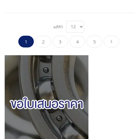
แสดง
Page
You're currently reading page
Page
Page
Page
Page
Page
ดำเนินการต
1
2
3
4
5