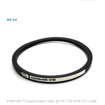
BX-64
สายพานร่อง วี Double sided V-belts รุ่น DIN 7732 ขนาด X17 x 1665