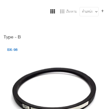
Se
เรียงตาม
De
Di
Type - B
BX-98