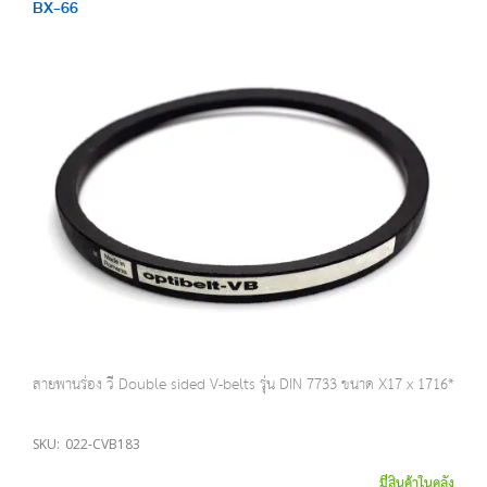
BX-66
สายพานร่อง วี Double sided V-belts รุ่น DIN 7733 ขนาด X17 x 1716*
SKU:
022-CVB183
มีสินค้าในคลัง