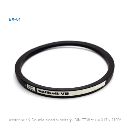
BX-81
สายพานร่อง วี Double sided V-belts รุ่น DIN 7738 ขนาด X17 x 2100*