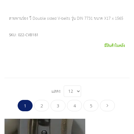
สายพานร่อง วี Double sided V-belts รุ่น DIN 7731 ขนาด X17 x 1565
SKU:
022-CVB181
มีสินค้าในคลัง
แสดง
Page
You're currently reading page
Page
Page
Page
Page
Page
ดำเนินการต
1
2
3
4
5