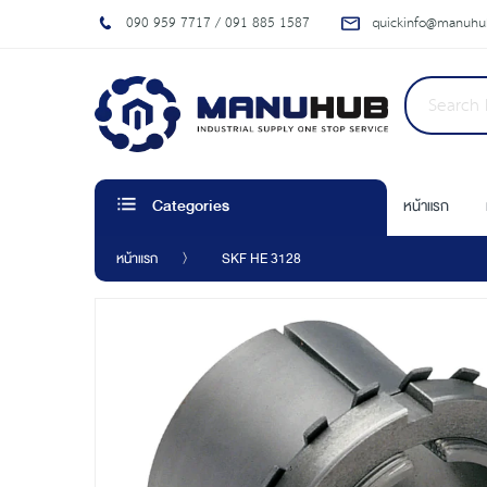
090 959 7717 / 091 885 1587
quickinfo@manuhub
หน้าแรก
Categories
หน้าแรก
SKF HE 3128
Skip
to
the
end
of
the
images
gallery