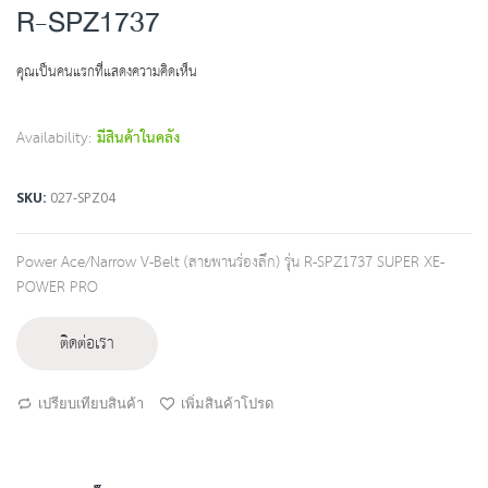
to
R-SPZ1737
the
beginning
คุณเป็นคนแรกที่แสดงความคิดเห็น
of
the
images
Availability:
มีสินค้าในคลัง
gallery
SKU
027-SPZ04
Power Ace/Narrow V-Belt (สายพานร่องลึก) รุ่น R-SPZ1737 SUPER XE-
POWER PRO
ติดต่อเรา
เปรียบเทียบสินค้า
เพิ่มสินค้าโปรด