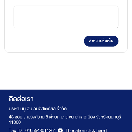
ส่งความคิดเห็น
ติดต่อเรา
บริษัท มนู ฮับ อินดัสเตรียล จำกัด
48 ซอย งามวงศ์วาน 8 ตำบล บางเขน อำเภอเมือง จังหวัดนนทบุรี
11000
Tax ID : 0105543011261
[ Location click here ]