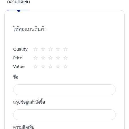
ความคิดเห็น
ให้คะแนนสินค้า
Quality
1
2
3
4
5
Price
star
ดาว
ดาว
ดาว
ดาว
1
2
3
4
5
Value
star
ดาว
ดาว
ดาว
ดาว
1
2
3
4
5
ชื่อ
star
ดาว
ดาว
ดาว
ดาว
สรุปข้อมูลคำสั่งซื้อ
ความคิดเห็น