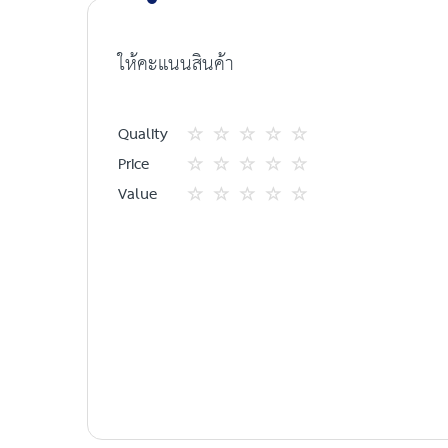
the
images
ให้คะแนนสินค้า
gallery
Quality
1
2
3
4
5
Price
star
ดาว
ดาว
ดาว
ดาว
1
2
3
4
5
Value
star
ดาว
ดาว
ดาว
ดาว
1
2
3
4
5
star
ดาว
ดาว
ดาว
ดาว