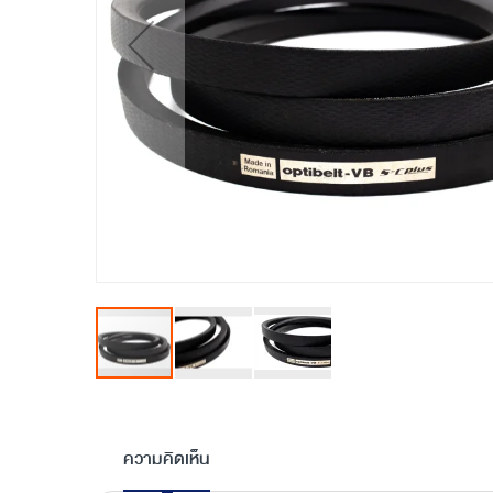
Skip
to
the
ความคิดเห็น
beginning
of