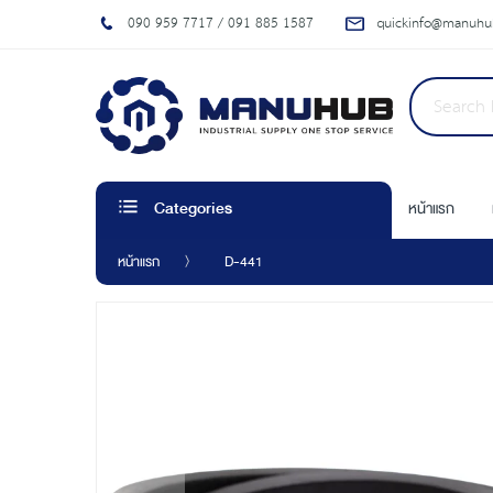
090 959 7717 / 091 885 1587
quickinfo@manuhub
หน้าแรก
Categories
หน้าแรก
D-441
Skip
to
the
end
of
the
images
gallery