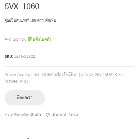
to
5VX-1060
the
beginning
คุณเป็นคนแรกที่แสดงความคิดเห็น
of
the
images
Availability:
มีสินค้าในคลัง
gallery
SKU
0216-5VX02
Power Ace Cog Belt (สายพานร่องลึกมีฟัน) รุ่น 15NX 2692 SUPER XE-
POWER PRO
ติดต่อเรา
เปรียบเทียบสินค้า
เพิ่มสินค้าโปรด