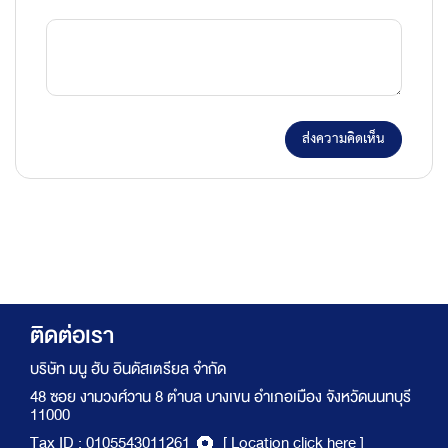
ส่งความคิดเห็น
ติดต่อเรา
บริษัท มนู ฮับ อินดัสเตรียล จำกัด
48 ซอย งามวงศ์วาน 8 ตำบล บางเขน อำเภอเมือง จังหวัดนนทบุรี
11000
Tax ID : 0105543011261
[ Location click here ]