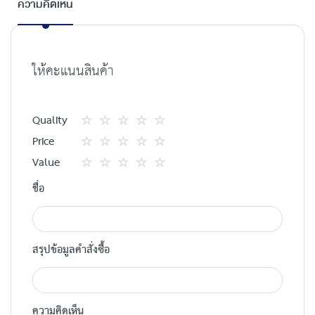
ความคิดเห็น
ให้คะแนนสินค้า
Quality
1
2
3
4
5
Price
star
ดาว
ดาว
ดาว
ดาว
1
2
3
4
5
Value
star
ดาว
ดาว
ดาว
ดาว
1
2
3
4
5
ชื่อ
star
ดาว
ดาว
ดาว
ดาว
สรุปข้อมูลคำสั่งซื้อ
ความคิดเห็น