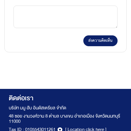
ส่งความคิดเห็น
ติดต่อเรา
บริษัท มนู ฮับ อินดัสเตรียล จำกัด
48 ซอย งามวงศ์วาน 8 ตำบล บางเขน อำเภอเมือง จังหวัดนนทบุรี
11000
Tax ID : 0105543011261
[ Location click here ]