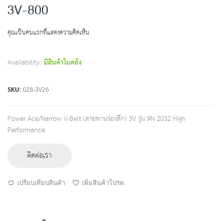
to
3V-800
the
beginning
คุณเป็นคนแรกที่แสดงความคิดเห็น
of
the
images
Availability:
มีสินค้าในคลัง
gallery
SKU
028-3V26
Power Ace/Narrow V-Belt (สายพานร่องลึก) 3V รุ่น 9N 2032 High
Performance
ติดต่อเรา
เปรียบเทียบสินค้า
เพิ่มสินค้าโปรด