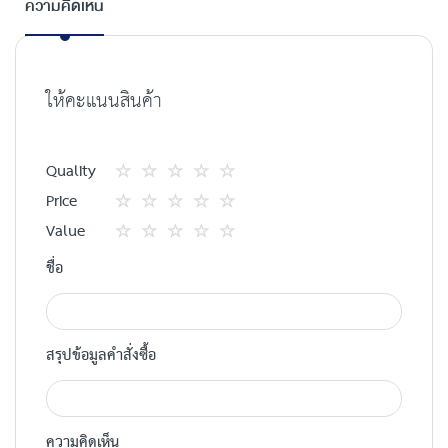
ความคิดเห็น
ให้คะแนนสินค้า
Quality
1
2
3
4
5
Price
star
ดาว
ดาว
ดาว
ดาว
1
2
3
4
5
Value
star
ดาว
ดาว
ดาว
ดาว
1
2
3
4
5
ชื่อ
star
ดาว
ดาว
ดาว
ดาว
สรุปข้อมูลคำสั่งซื้อ
ความคิดเห็น