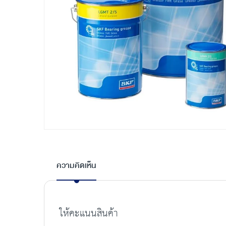
Skip
to
the
ความคิดเห็น
beginning
of
the
images
ให้คะแนนสินค้า
gallery