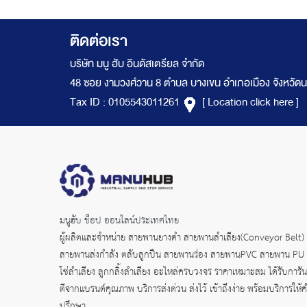
ติดต่อเรา
บริษัท มนู ฮับ อินดัสเตรียล จำกัด
48 ซอย งามวงศ์วาน 8 ตำบล บางเขน อำเภอเมือง จังหวัดน
Tax ID : 0105543011261
[ Location click here ]
มนูฮับ ช็อป ออนไลน์ประเทศไทย
ผู้ผลิตและจำหน่าย
สายพานยางดำ
สายพานลำเลียง(Conveyor Belt)
สายพานส่งกำลัง
ตลับลูกปืน สายพานร่อง สายพานPVC สายพาน PU
โซ่ลำเลียง ลูกกลิ้งลำเลียง อะไหล่ครบวงจร ราคาเหมาะสม ได้รับการัน
ตีจากแบรนด์คุณภาพ บริการส่งด่วน ส่งไว้ เข้าถึงง่าย พร้อมบริการให้
ปรึกษา