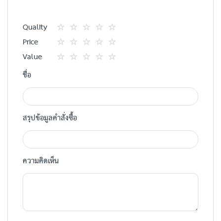
Quality
1
2
3
4
5
Price
star
ดาว
ดาว
ดาว
ดาว
1
2
3
4
5
Value
star
ดาว
ดาว
ดาว
ดาว
1
2
3
4
5
ชื่อ
star
ดาว
ดาว
ดาว
ดาว
สรุปข้อมูลคำสั่งซื้อ
ความคิดเห็น