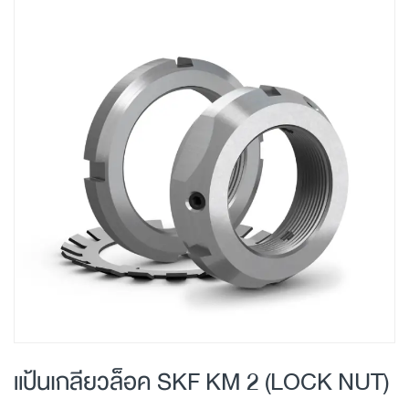
Skip
to
the
end
of
the
images
gallery
Skip
to
แป้นเกลียวล็อค SKF KM 2 (LOCK NUT)
the