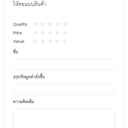
ให้คะแนนสินค้า
Quality
1
2
3
4
5
Price
star
ดาว
ดาว
ดาว
ดาว
1
2
3
4
5
Value
star
ดาว
ดาว
ดาว
ดาว
1
2
3
4
5
ชื่อ
star
ดาว
ดาว
ดาว
ดาว
สรุปข้อมูลคำสั่งซื้อ
ความคิดเห็น