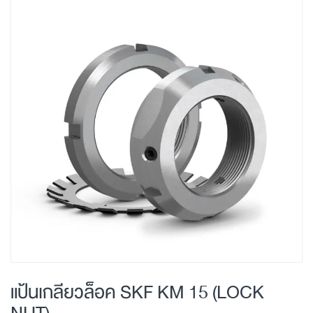
Skip
to
the
end
of
the
images
gallery
Skip
to
แป้นเกลียวล็อค SKF KM 15 (LOCK
the