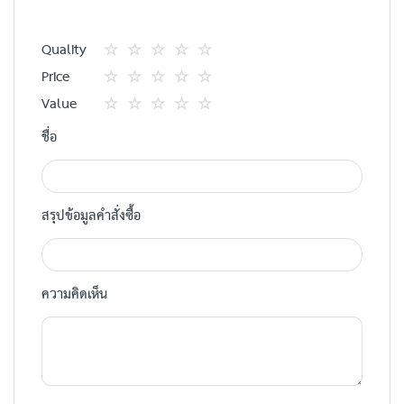
Quality
1
2
3
4
5
Price
star
ดาว
ดาว
ดาว
ดาว
1
2
3
4
5
Value
star
ดาว
ดาว
ดาว
ดาว
1
2
3
4
5
ชื่อ
star
ดาว
ดาว
ดาว
ดาว
สรุปข้อมูลคำสั่งซื้อ
ความคิดเห็น