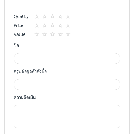
Quality
1
2
3
4
5
Price
star
ดาว
ดาว
ดาว
ดาว
1
2
3
4
5
Value
star
ดาว
ดาว
ดาว
ดาว
1
2
3
4
5
ชื่อ
star
ดาว
ดาว
ดาว
ดาว
สรุปข้อมูลคำสั่งซื้อ
ความคิดเห็น