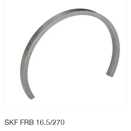
Skip
to
the
end
of
the
images
gallery
Skip
to
SKF FRB 16.5/270
the