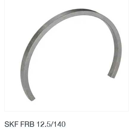
Skip
to
the
end
of
the
images
gallery
Skip
to
SKF FRB 12.5/140
the