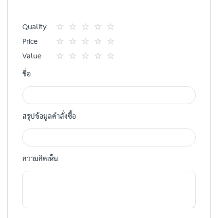
Quality
1
2
3
4
5
Price
star
ดาว
ดาว
ดาว
ดาว
1
2
3
4
5
Value
star
ดาว
ดาว
ดาว
ดาว
1
2
3
4
5
ชื่อ
star
ดาว
ดาว
ดาว
ดาว
สรุปข้อมูลคำสั่งซื้อ
ความคิดเห็น