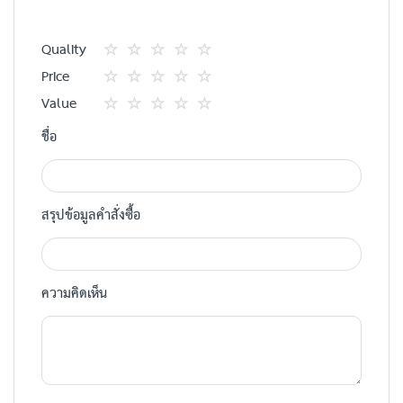
Quality
1
2
3
4
5
Price
star
ดาว
ดาว
ดาว
ดาว
1
2
3
4
5
Value
star
ดาว
ดาว
ดาว
ดาว
1
2
3
4
5
ชื่อ
star
ดาว
ดาว
ดาว
ดาว
สรุปข้อมูลคำสั่งซื้อ
ความคิดเห็น