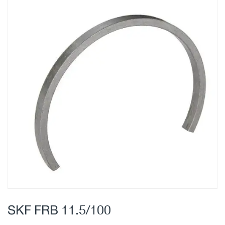
Skip
to
the
end
of
the
images
gallery
Skip
to
SKF FRB 11.5/100
the