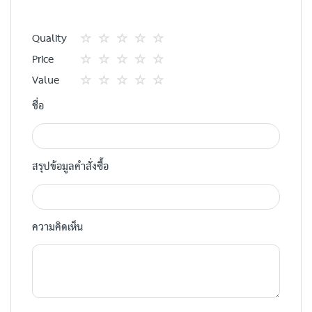
Quality
1
2
3
4
5
Price
star
ดาว
ดาว
ดาว
ดาว
1
2
3
4
5
Value
star
ดาว
ดาว
ดาว
ดาว
1
2
3
4
5
ชื่อ
star
ดาว
ดาว
ดาว
ดาว
สรุปข้อมูลคำสั่งซื้อ
ความคิดเห็น