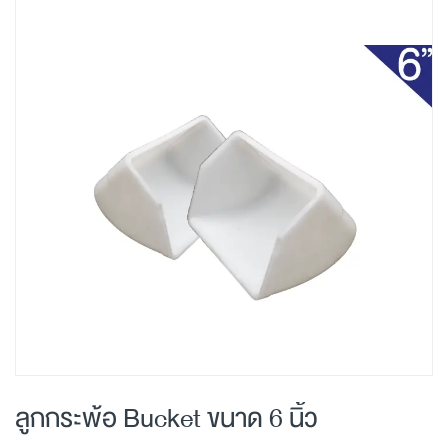
Skip
to
the
end
of
the
images
gallery
Skip
to
ลูกกระพ้อ Bucket ขนาด 6 นิ้ว
the