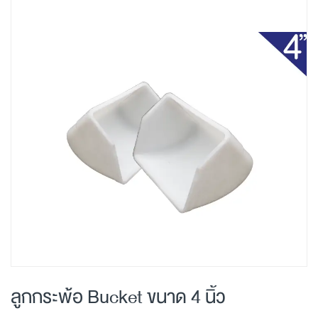
Skip
to
the
end
of
the
images
gallery
Skip
to
ลูกกระพ้อ Bucket ขนาด 4 นิ้ว
the