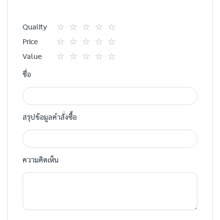
Quality
1
2
3
4
5
Price
star
ดาว
ดาว
ดาว
ดาว
1
2
3
4
5
Value
star
ดาว
ดาว
ดาว
ดาว
1
2
3
4
5
ชื่อ
star
ดาว
ดาว
ดาว
ดาว
สรุปข้อมูลคำสั่งซื้อ
ความคิดเห็น