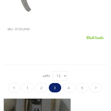
SKU:
0130-LR49
มีสินค้าในคลัง
แสดง
Page
Page
Page
Page
You're currently reading page
Page
Page
Page
ก่อนหน้า
ดำเนิน
1
2
3
4
5