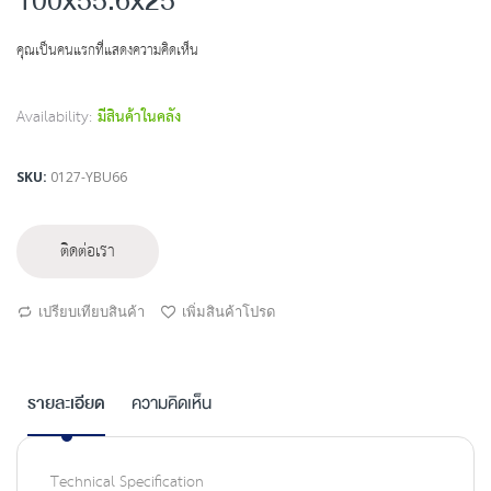
100x55.6x25
beginning
of
คุณเป็นคนแรกที่แสดงความคิดเห็น
the
images
gallery
Availability:
มีสินค้าในคลัง
SKU
0127-YBU66
ติดต่อเรา
เปรียบเทียบสินค้า
เพิ่มสินค้าโปรด
รายละเอียด
ความคิดเห็น
Technical Specification