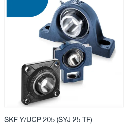
Skip
to
the
end
of
the
images
gallery
Skip
to
SKF Y/UCP 205 (SYJ 25 TF)
the