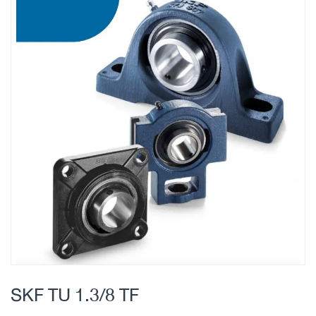
Skip
to
the
end
of
the
images
gallery
Skip
to
SKF TU 1.3/8 TF
the