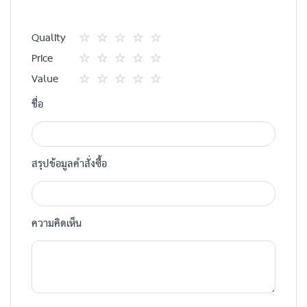
Quality
1
2
3
4
5
Price
star
ดาว
ดาว
ดาว
ดาว
1
2
3
4
5
Value
star
ดาว
ดาว
ดาว
ดาว
1
2
3
4
5
ชื่อ
star
ดาว
ดาว
ดาว
ดาว
สรุปข้อมูลคำสั่งซื้อ
ความคิดเห็น