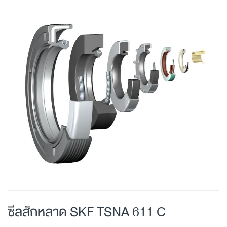
Skip
to
the
end
of
the
images
gallery
Skip
to
ซีลสักหลาด SKF TSNA 611 C
the