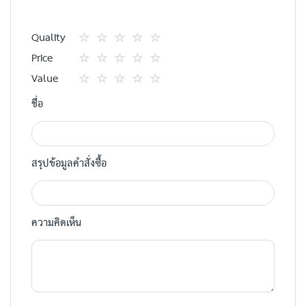
Quality
1
2
3
4
5
Price
star
ดาว
ดาว
ดาว
ดาว
1
2
3
4
5
Value
star
ดาว
ดาว
ดาว
ดาว
1
2
3
4
5
ชื่อ
star
ดาว
ดาว
ดาว
ดาว
สรุปข้อมูลคำสั่งซื้อ
ความคิดเห็น