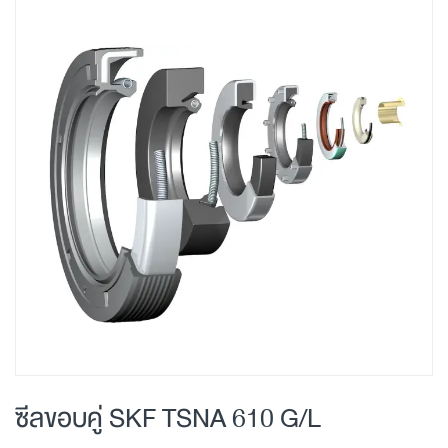
Skip
to
the
end
of
the
images
gallery
Skip
to
ซีลขอบคู่ SKF TSNA 610 G/L
the