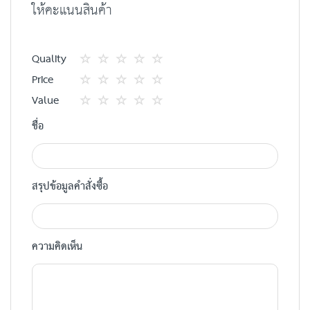
ให้คะแนนสินค้า
Quality
1
2
3
4
5
Price
star
ดาว
ดาว
ดาว
ดาว
1
2
3
4
5
Value
star
ดาว
ดาว
ดาว
ดาว
1
2
3
4
5
ชื่อ
star
ดาว
ดาว
ดาว
ดาว
สรุปข้อมูลคำสั่งซื้อ
ความคิดเห็น