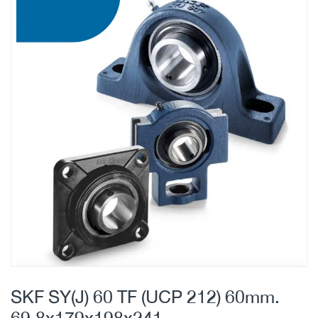
Skip
to
the
end
of
the
images
gallery
Skip
to
SKF SY(J) 60 TF (UCP 212) 60mm.
the