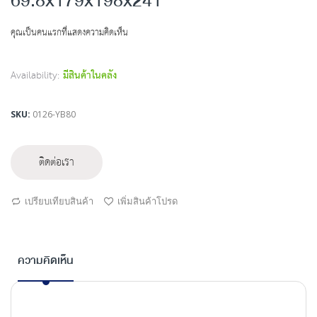
69.8x179x198x241
beginning
of
คุณเป็นคนแรกที่แสดงความคิดเห็น
the
images
gallery
Availability:
มีสินค้าในคลัง
SKU
0126-YB80
ติดต่อเรา
เปรียบเทียบสินค้า
เพิ่มสินค้าโปรด
ความคิดเห็น