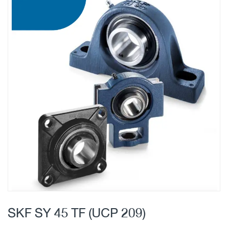
Skip
to
the
end
of
the
images
gallery
Skip
to
SKF SY 45 TF (UCP 209)
the