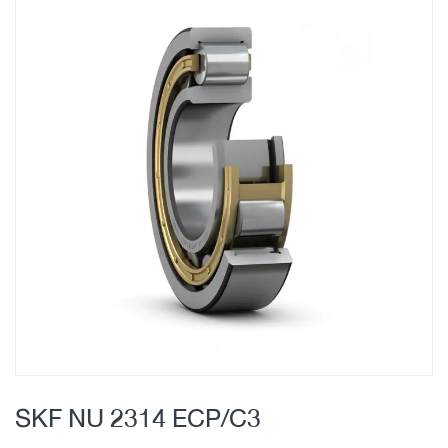
Skip
to
the
end
of
the
images
gallery
Skip
to
SKF NU 2314 ECP/C3
the