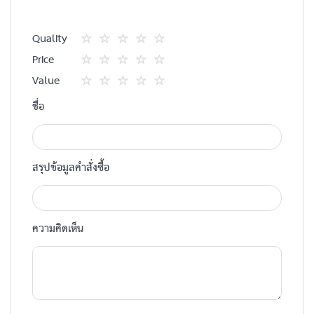
Quality
1
2
3
4
5
Price
star
ดาว
ดาว
ดาว
ดาว
1
2
3
4
5
Value
star
ดาว
ดาว
ดาว
ดาว
1
2
3
4
5
ชื่อ
star
ดาว
ดาว
ดาว
ดาว
สรุปข้อมูลคำสั่งซื้อ
ความคิดเห็น