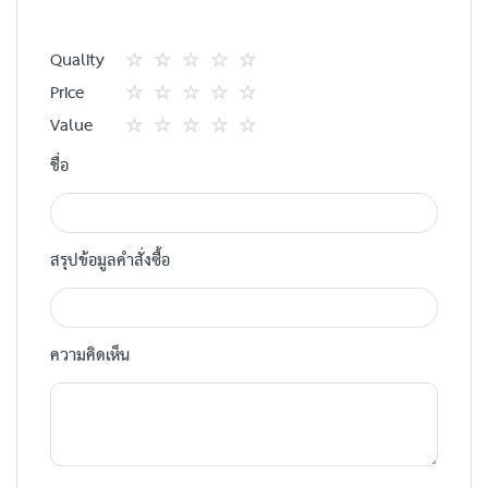
Quality
1
2
3
4
5
Price
star
ดาว
ดาว
ดาว
ดาว
1
2
3
4
5
Value
star
ดาว
ดาว
ดาว
ดาว
1
2
3
4
5
ชื่อ
star
ดาว
ดาว
ดาว
ดาว
สรุปข้อมูลคำสั่งซื้อ
ความคิดเห็น