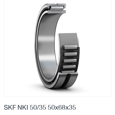
Skip
to
the
end
of
the
images
gallery
Skip
to
SKF NKI 50/35 50x68x35
the