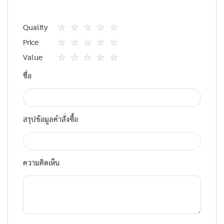
Quality
1
2
3
4
5
Price
star
ดาว
ดาว
ดาว
ดาว
1
2
3
4
5
Value
star
ดาว
ดาว
ดาว
ดาว
1
2
3
4
5
ชื่อ
star
ดาว
ดาว
ดาว
ดาว
สรุปข้อมูลคำสั่งซื้อ
ความคิดเห็น