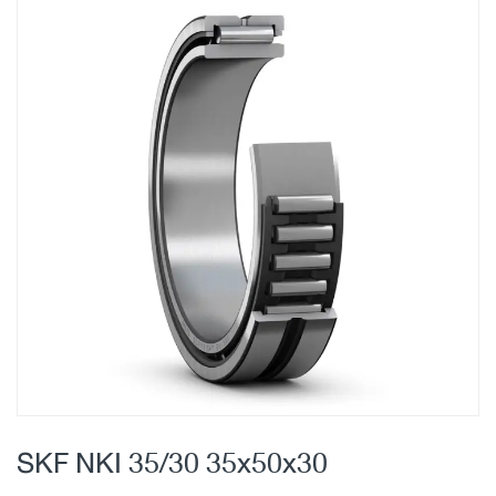
Skip
to
the
end
of
the
images
gallery
Skip
to
SKF NKI 35/30 35x50x30
the