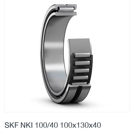
Skip
to
the
end
of
the
images
gallery
Skip
to
SKF NKI 100/40 100x130x40
the