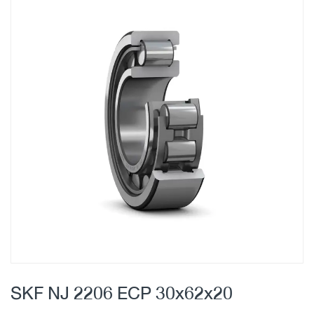
Skip
to
the
end
of
the
images
gallery
Skip
to
SKF NJ 2206 ECP 30x62x20
the