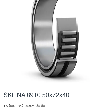
end
of
the
images
gallery
Skip
to
SKF NA 6910 50x72x40
the
beginning
คุณเป็นคนแรกที่แสดงความคิดเห็น
of