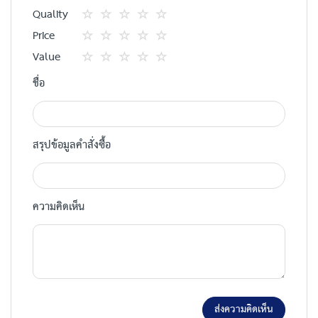
Quality
1
2
3
4
5
Price
star
ดาว
ดาว
ดาว
ดาว
1
2
3
4
5
Value
star
ดาว
ดาว
ดาว
ดาว
1
2
3
4
5
ชื่อ
star
ดาว
ดาว
ดาว
ดาว
สรุปข้อมูลคำสั่งซื้อ
ความคิดเห็น
ส่งความคิดเห็น