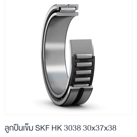
Skip
to
the
end
of
the
images
gallery
Skip
to
ลูกปืนเข็ม SKF HK 3038 30x37x38
the