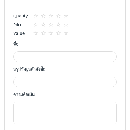
Quality
1
2
3
4
5
Price
star
ดาว
ดาว
ดาว
ดาว
1
2
3
4
5
Value
star
ดาว
ดาว
ดาว
ดาว
1
2
3
4
5
ชื่อ
star
ดาว
ดาว
ดาว
ดาว
สรุปข้อมูลคำสั่งซื้อ
ความคิดเห็น