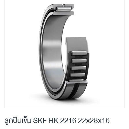
Skip
to
the
end
of
the
images
gallery
Skip
to
ลูกปืนเข็ม SKF HK 2216 22x28x16
the