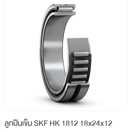
Skip
to
the
end
of
the
images
gallery
Skip
to
ลูกปืนเข็ม SKF HK 1812 18x24x12
the