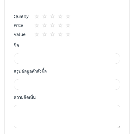
Quality
1
2
3
4
5
Price
star
ดาว
ดาว
ดาว
ดาว
1
2
3
4
5
Value
star
ดาว
ดาว
ดาว
ดาว
1
2
3
4
5
ชื่อ
star
ดาว
ดาว
ดาว
ดาว
สรุปข้อมูลคำสั่งซื้อ
ความคิดเห็น