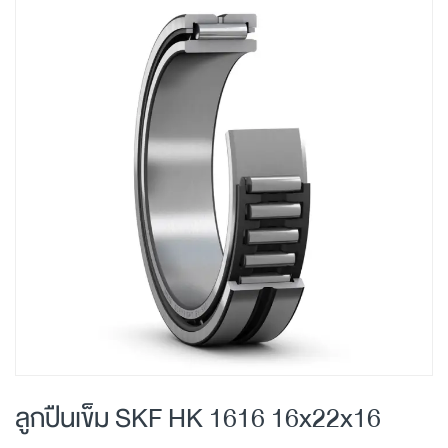
Skip
to
the
end
of
the
images
gallery
Skip
to
ลูกปืนเข็ม SKF HK 1616 16x22x16
the