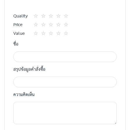
Quality
1
2
3
4
5
Price
star
ดาว
ดาว
ดาว
ดาว
1
2
3
4
5
Value
star
ดาว
ดาว
ดาว
ดาว
1
2
3
4
5
ชื่อ
star
ดาว
ดาว
ดาว
ดาว
สรุปข้อมูลคำสั่งซื้อ
ความคิดเห็น