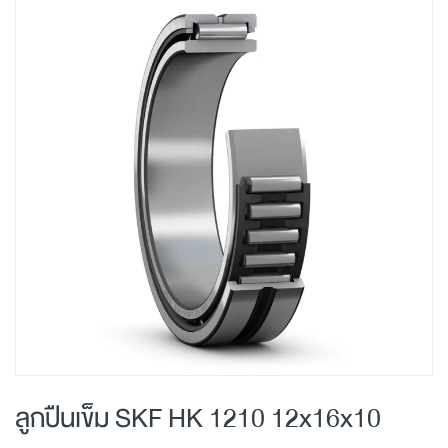
Skip
to
the
end
of
the
images
gallery
Skip
to
ลูกปืนเข็ม SKF HK 1210 12x16x10
the