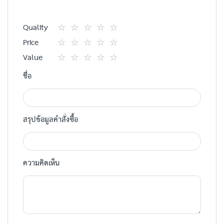
Quality
1
2
3
4
5
Price
star
ดาว
ดาว
ดาว
ดาว
1
2
3
4
5
Value
star
ดาว
ดาว
ดาว
ดาว
1
2
3
4
5
ชื่อ
star
ดาว
ดาว
ดาว
ดาว
สรุปข้อมูลคำสั่งซื้อ
ความคิดเห็น