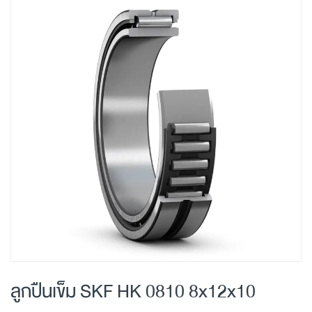
Skip
to
the
end
of
the
images
gallery
Skip
to
ลูกปืนเข็ม SKF HK 0810 8x12x10
the