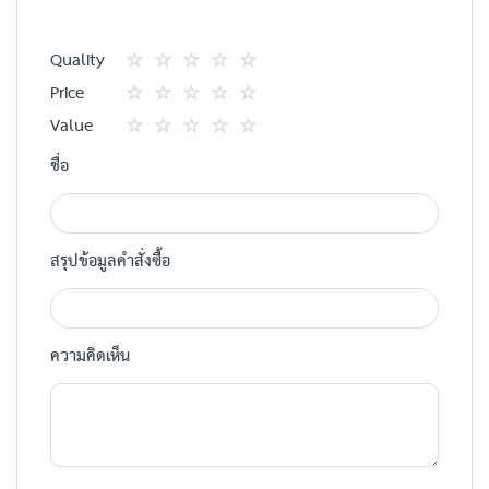
Quality
1
2
3
4
5
Price
star
ดาว
ดาว
ดาว
ดาว
1
2
3
4
5
Value
star
ดาว
ดาว
ดาว
ดาว
1
2
3
4
5
ชื่อ
star
ดาว
ดาว
ดาว
ดาว
สรุปข้อมูลคำสั่งซื้อ
ความคิดเห็น