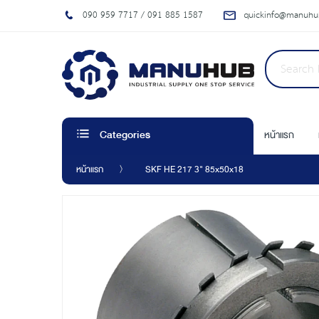
090 959 7717 / 091 885 1587
quickinfo@manuhub
หน้าแรก
Categories
หน้าแรก
SKF HE 217 3" 85x50x18
Skip
to
the
end
of
the
images
gallery