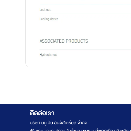
ติดต่อเรา
บริษัท มนู ฮับ อินดัสเตรียล จำกัด