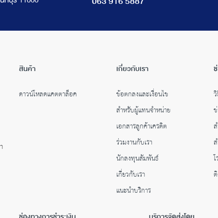
นทบุรี 11000
063 916 5887
สินค้า
เกี่ยวกับเรา
ช
ดาวน์โหลดแคตตาล็อค
ข้อตกลงและเงื่อนไข
วิ
สำหรับผู้แทนจำหน่าย
ข
เอกสารลูกค้าเครดิต
ส
ร่วมงานกับเรา
ส
คำ
นักลงทุนสัมพันธ์
โ
เกี่ยวกับเรา
ต
แนะนำบริการ
ช่องทางการชำระเงิน
บริการจัดส่งโดย