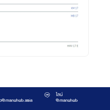
ไลน์
fo@manuhub.asia
@manuhub