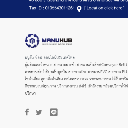
48 ซอย งามวงศ์วาน 8 ตำบล บางเขน อำเภอเมือง จังหวัดน
Tax ID : 0105543011261
[ Location click here ]
มนูฮับ ช็อป ออนไลน์ประเทศไทย
ผู้ผลิตและจำหน่าย
สายพานยางดำ
สายพานลำเลียง(Conveyor Belt)
สายพานส่งกำลัง
ตลับลูกปืน สายพานร่อง สายพานPVC สายพาน PU
โซ่ลำเลียง ลูกกลิ้งลำเลียง อะไหล่ครบวงจร ราคาเหมาะสม ได้รับการัน
ตีจากแบรนด์คุณภาพ บริการส่งด่วน ส่งไว้ เข้าถึงง่าย พร้อมบริการให้
ปรึกษา