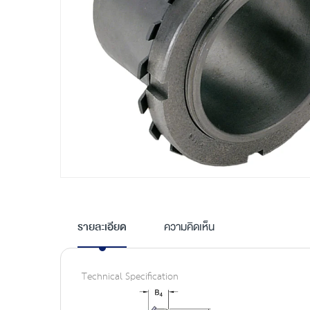
Skip
to
the
รายละเอียด
ความคิดเห็น
beginning
of
the
Technical Specification
images
gallery