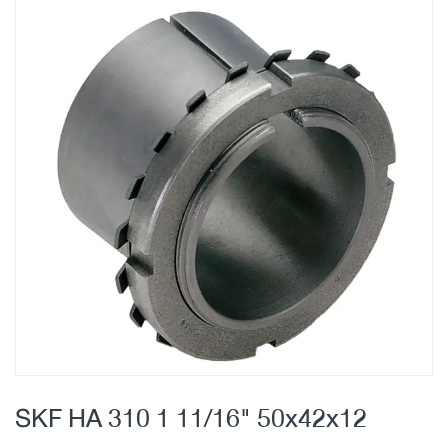
Skip
to
the
end
of
the
images
gallery
Skip
to
SKF HA 310 1 11/16" 50x42x12
the