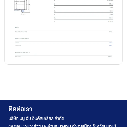
ติดต่อเรา
บริษัท มนู ฮับ อินดัสเตรียล จำกัด
48 ซอย งามวงศ์วาน 8 ตำบล บางเขน อำเภอเมือง จังหวัดนนทบุรี