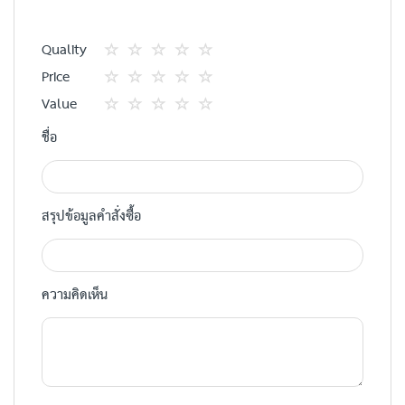
Quality
1
2
3
4
5
Price
star
ดาว
ดาว
ดาว
ดาว
1
2
3
4
5
Value
star
ดาว
ดาว
ดาว
ดาว
1
2
3
4
5
ชื่อ
star
ดาว
ดาว
ดาว
ดาว
สรุปข้อมูลคำสั่งซื้อ
ความคิดเห็น