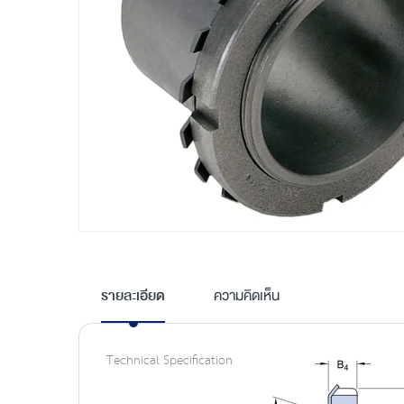
Skip
to
the
รายละเอียด
ความคิดเห็น
beginning
of
the
Technical Specification
images
gallery