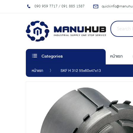
090 959 7717 / 091 885 1587
quickinfo@manuhub
หน้าแรก
Categories
หน้าแรก
SKF H 312 55x60x47x13
Skip
to
the
end
of
the
images
gallery