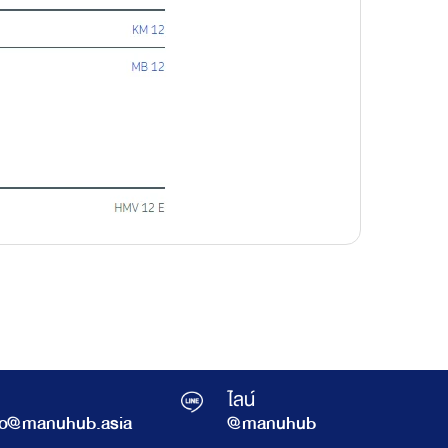
ไลน์
fo@manuhub.asia
@manuhub