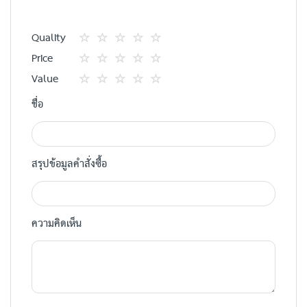
Quality
1
2
3
4
5
Price
star
ดาว
ดาว
ดาว
ดาว
1
2
3
4
5
Value
star
ดาว
ดาว
ดาว
ดาว
1
2
3
4
5
ชื่อ
star
ดาว
ดาว
ดาว
ดาว
สรุปข้อมูลคำสั่งซื้อ
ความคิดเห็น