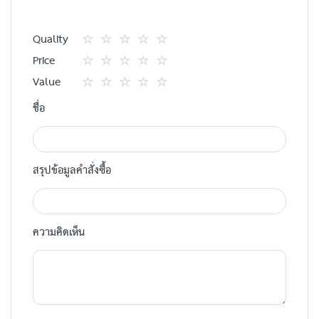
Quality
1
2
3
4
5
Price
star
ดาว
ดาว
ดาว
ดาว
1
2
3
4
5
Value
star
ดาว
ดาว
ดาว
ดาว
1
2
3
4
5
ชื่อ
star
ดาว
ดาว
ดาว
ดาว
สรุปข้อมูลคำสั่งซื้อ
ความคิดเห็น