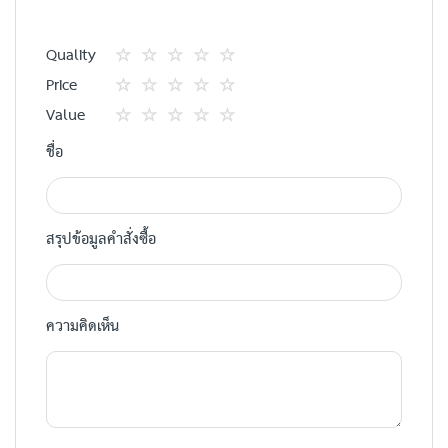
Quality
1
2
3
4
5
Price
star
ดาว
ดาว
ดาว
ดาว
1
2
3
4
5
Value
star
ดาว
ดาว
ดาว
ดาว
1
2
3
4
5
ชื่อ
star
ดาว
ดาว
ดาว
ดาว
สรุปข้อมูลคำสั่งซื้อ
ความคิดเห็น