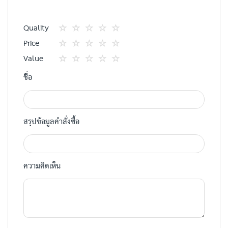
Quality
1
2
3
4
5
Price
star
ดาว
ดาว
ดาว
ดาว
1
2
3
4
5
Value
star
ดาว
ดาว
ดาว
ดาว
1
2
3
4
5
ชื่อ
star
ดาว
ดาว
ดาว
ดาว
สรุปข้อมูลคำสั่งซื้อ
ความคิดเห็น