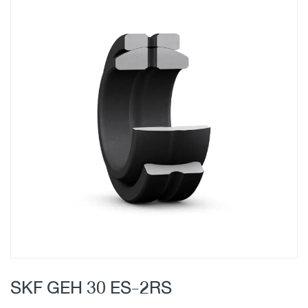
Skip
to
the
end
of
the
images
gallery
Skip
to
SKF GEH 30 ES-2RS
the