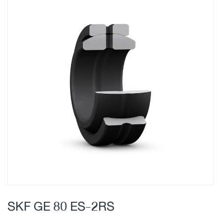
Skip
to
the
end
of
the
images
gallery
Skip
to
SKF GE 80 ES-2RS
the